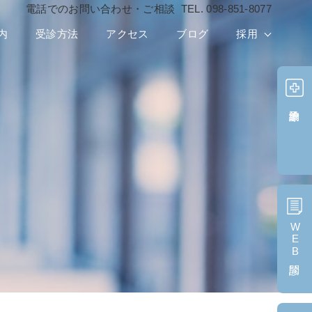
電話でのお問い合わせ・ご相談
TEL.
098-851-8077
内
受診方法
アクセス
ブログ
採用
診療予約
WEB問診