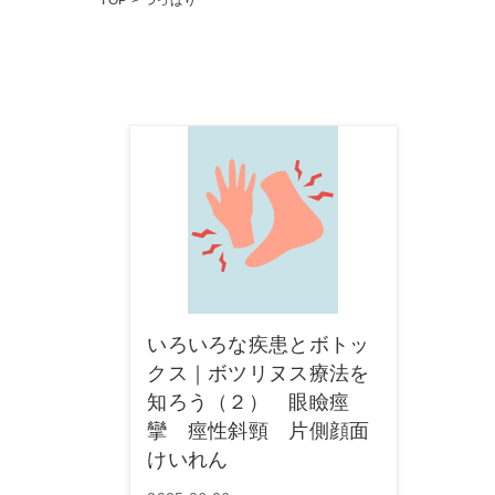
TOP
>
つっぱり
いろいろな疾患とボトッ
クス｜ボツリヌス療法を
知ろう（２） 眼瞼痙
攣 痙性斜頸 片側顔面
けいれん