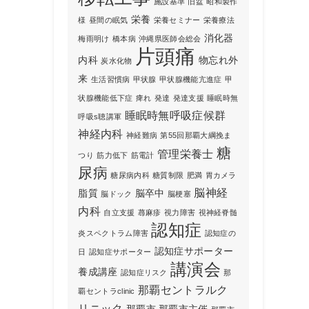
施設基準
旧盆
昭和製作
栄養
様
昼間の眠気
栄養セミナー
栄養療法
消化器
梅雨明け
橋本病
沖縄県医師会総会
片頭痛
内科
物忘れ外
炭水化物
来
生活習慣病
甲状腺
甲状腺機能亢進症
甲
状腺機能低下症
痺れ
発達
発達支援
睡眠時無
睡眠時無呼吸症候群
呼吸s聴講軍
神経内科
神経難病
第55回那覇大綱挽ま
糖
管理栄養士
つり
筋力低下
筋電計
尿病
糖尿病内科
糖質制限
肥満
胃カメラ
脳神経
脂質
脳卒中
脳ドック
脳梗塞
内科
自立支援
蕁麻疹
視力障害
視神経脊髄
認知症
炎スペクトラム障害
認知症の
認知症サポーター
日
認知症サポーター
講演会
養成講座
認知症リスク
那
那覇セントラルク
覇セントラclinic
リニック