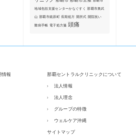
那覇市
那覇市主催
那覇市
地域包括支援センターかなぐすく
那覇市奥武
山
那覇市鏡原町
長期処方
開所式
開院祝い
頭痛
難病手帳
電子処方箋
用情報
那覇セントラルクリニックについて
法人情報
法人理念
グループの特徴
ウェルケア沖縄
サイトマップ