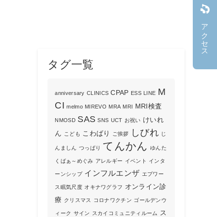
アクセス
タグ一覧
M
CPAP
anniversary
CLINICS
ESS
LINE
CI
MRI検査
melmo
MIREVO
MRA
MRI
SAS
けいれ
NMOSD
SNS
UCT
お祝い
しびれ
ん
こわばり
こども
ご挨拶
じ
てんかん
んましん
つっぱり
ゆんた
くばぁ～めぐみ
アレルギー
イベント
インタ
インフルエンザ
ーンシップ
エプワー
オンライン診
ス眠気尺度
オキナワグラフ
療
クリスマス
コロナワクチン
ゴールデンウ
ス
ィーク
サイン
スカイコミュニティルーム