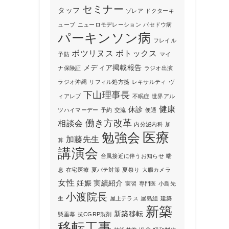
セミナー
タッフ
ゾレア
ドクターキ
ューブ
ニューロモデレーション
バセドウ病
パーキンソン病
フレイル
ボツリヌス
ボトックス
予防
マイ
メディア掲載報告
ナ保険証
ラジオ出演
ラジオ沖縄
リフィル処方箋
レキサルティ
ヴ
下山理事長
ィアレブ
不眠症
世界アル
健康
休診
ツハイマーデー
予約
交流
便通
働き方改革
相談会
内分泌内科
加
勉強会
医療
加藤先生
算
講演会
台風接近に伴うお知らせ
喘
息
在宅医療
夏バテ対策
夏祭り
大腸カメラ
女性
妊娠
実績紹介
実習
専門医
小島先
小渡院長
生
屋上テラス
屋島組
建築
新築
新築移転
懸垂幕
抗CGRP製剤
移転工事