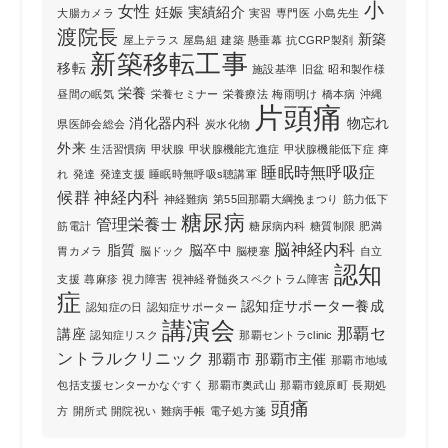
小
女性
妊娠
実績紹介
大腸カメラ
実習
専門医
小島先生
渡院長
新築
屋上テラス
屋島組
建築
懸垂幕
抗CGRP製剤
新築移転工事
移転
施設基準
旧盆
昭和製作様
栄養
昼間の眠気
栄養セミナー
栄養療法
梅雨明け
橋本病
沖縄
片頭痛
消化器内科
物忘れ
県医師会総会
炭水化物
外来
生活習慣病
甲状腺
甲状腺機能亢進症
甲状腺機能低下症
痺
睡眠時無呼吸症
れ
発達
発達支援
睡眠時無呼吸s聴講軍
候群
神経内科
神経難病
第55回那覇大綱挽まつり
筋力低下
糖尿病
管理栄養士
筋電計
糖尿病内科
糖質制限
肥満
脳神経内科
脂質
脳卒中
胃カメラ
脳ドック
脳梗塞
自立
認知
支援
蕁麻疹
視力障害
視神経脊髄炎スペクトラム障害
症
認知症サポーター養成
認知症の日
認知症サポーター
講演会
那覇セ
講座
認知症リスク
那覇セントラclinic
ントラルクリニック
那覇市
那覇市主催
那覇市地域
包括支援センターかなぐすく
那覇市奥武山
那覇市鏡原町
長期処
頭痛
方
開所式
開院祝い
難病手帳
電子処方箋