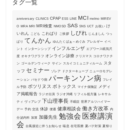
タグ一覧
MCI
CPAP
anniversary
CLINICS
ESS
LINE
melmo
MIREV
SAS
MRI検査
け
O
MRA
MRI
NMOSD
SNS
UCT
お祝い
しびれ
いれん
こわばり
こども
ご挨拶
じんましん
つっ
てんかん
ぱり
ゆんたくばぁ～めぐみ
アレルギー
イベ
インフルエンザ
ント
インターンシップ
エプワース眠気尺
オンライン診療
度
オキナワグラフ
クリスマス
コロナワクチ
スタ
ン
ゴールデンウィーク
サイン
スカイコミュニティルーム
セミナー
ッフ
ゾレア
ドクターキューブ
ニューロモデレ
パーキンソン病
ーション
バセドウ病
フレイ
ボツリヌス
ボトックス
メディ
ル予防
マイナ保険証
ア掲載報告
ラジオ出演
ラジオ沖縄
リフィル処方箋
レキサル
下山理事長
ティ
ヴィアレブ
不眠症
世界アルツハイマー
働き方改革
健康相談会
休診
デー
予約
交流
便通
内
勉強会
医療講演
加藤先生
分泌内科
加算
会
台風接近に伴うお知らせ
喘息
在宅医療
夏バテ対策
夏祭り