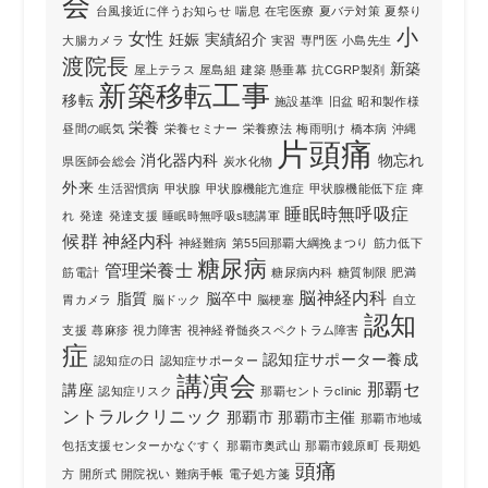
会
台風接近に伴うお知らせ
喘息
在宅医療
夏バテ対策
夏祭り
小
女性
妊娠
実績紹介
大腸カメラ
実習
専門医
小島先生
渡院長
新築
屋上テラス
屋島組
建築
懸垂幕
抗CGRP製剤
新築移転工事
移転
施設基準
旧盆
昭和製作様
栄養
昼間の眠気
栄養セミナー
栄養療法
梅雨明け
橋本病
沖縄
片頭痛
消化器内科
物忘れ
県医師会総会
炭水化物
外来
生活習慣病
甲状腺
甲状腺機能亢進症
甲状腺機能低下症
痺
睡眠時無呼吸症
れ
発達
発達支援
睡眠時無呼吸s聴講軍
候群
神経内科
神経難病
第55回那覇大綱挽まつり
筋力低下
糖尿病
管理栄養士
筋電計
糖尿病内科
糖質制限
肥満
脳神経内科
脂質
脳卒中
胃カメラ
脳ドック
脳梗塞
自立
認知
支援
蕁麻疹
視力障害
視神経脊髄炎スペクトラム障害
症
認知症サポーター養成
認知症の日
認知症サポーター
講演会
那覇セ
講座
認知症リスク
那覇セントラclinic
ントラルクリニック
那覇市
那覇市主催
那覇市地域
包括支援センターかなぐすく
那覇市奥武山
那覇市鏡原町
長期処
頭痛
方
開所式
開院祝い
難病手帳
電子処方箋