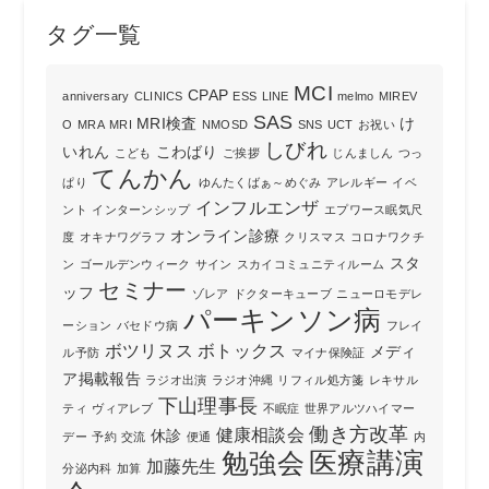
タグ一覧
MCI
CPAP
anniversary
CLINICS
ESS
LINE
melmo
MIREV
SAS
MRI検査
け
O
MRA
MRI
NMOSD
SNS
UCT
お祝い
しびれ
いれん
こわばり
こども
ご挨拶
じんましん
つっ
てんかん
ぱり
ゆんたくばぁ～めぐみ
アレルギー
イベ
インフルエンザ
ント
インターンシップ
エプワース眠気尺
オンライン診療
度
オキナワグラフ
クリスマス
コロナワクチ
スタ
ン
ゴールデンウィーク
サイン
スカイコミュニティルーム
セミナー
ッフ
ゾレア
ドクターキューブ
ニューロモデレ
パーキンソン病
ーション
バセドウ病
フレイ
ボツリヌス
ボトックス
メディ
ル予防
マイナ保険証
ア掲載報告
ラジオ出演
ラジオ沖縄
リフィル処方箋
レキサル
下山理事長
ティ
ヴィアレブ
不眠症
世界アルツハイマー
働き方改革
健康相談会
休診
デー
予約
交流
便通
内
勉強会
医療講演
加藤先生
分泌内科
加算