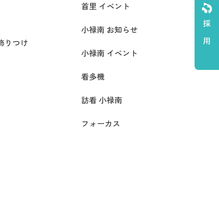
首里 イベント
採 用
小禄南 お知らせ
飾りつけ
小禄南 イベント
看多機
訪看 小禄南
フォーカス