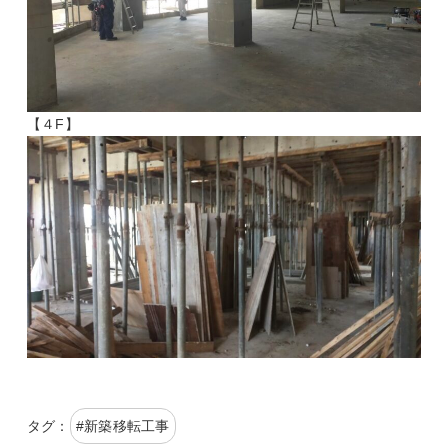
【４F】
タグ：
#
新築移転工事