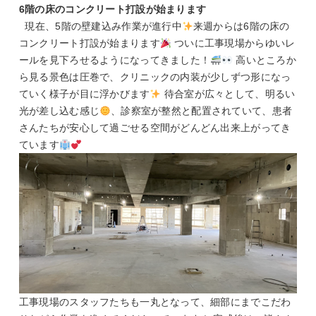
6階の床のコンクリート打設が始まります
現在、5階の壁建込み作業が進行中
来週からは6階の床の
コンクリート打設が始まります
ついに工事現場からゆいレ
ールを見下ろせるようになってきました！
高いところか
ら見る景色は圧巻で、クリニックの内装が少しずつ形になっ
ていく様子が目に浮かびます
待合室が広々として、明るい
光が差し込む感じ
、診察室が整然と配置されていて、患者
さんたちが安心して過ごせる空間がどんどん出来上がってき
ています
工事現場のスタッフたちも一丸となって、細部にまでこだわ