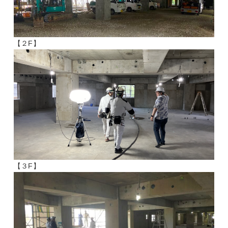
【２F】
【３F】