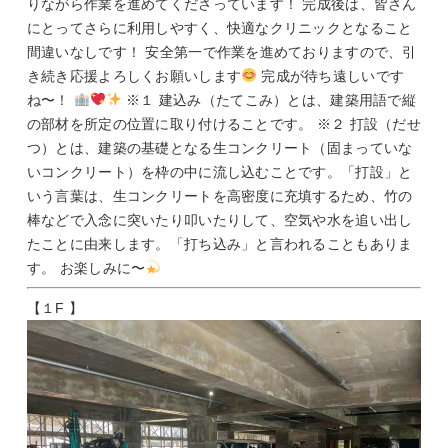
りながら作業を進めてくださっています！ 完成後は、皆さん
にとってさらに利用しやすく、快適なクリニックとなること
間違いなしです！ 安全第一で作業を進めておりますので、引
き続き応援よろしくお願いします
完成が待ち遠しいです
ね〜！
※１ 建込み（たてこみ）とは、建築用語で縦
の部材を所定の位置に取り付けることです。 ※２ 打設（だせ
つ）とは、建築の基礎となる生コンクリート（固まっていな
いコンクリート）を枠の中に流し込むことです。「打設」と
いう言葉は、生コンクリートを高密度に充填するため、竹の
棒などで入念に突いたり叩いたりして、空気や水を追い出し
たことに由来します。「打ち込み」と言われることもありま
す。 お楽しみに〜
【１F 】