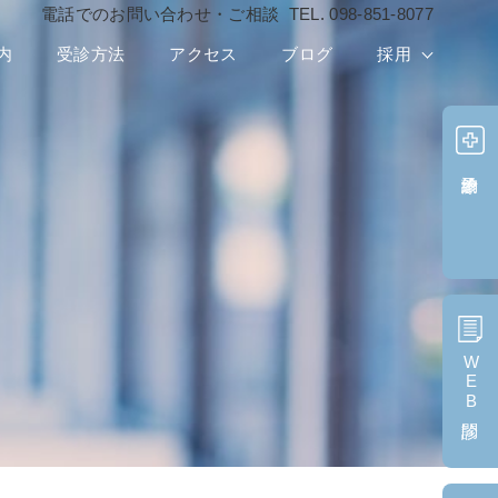
電話でのお問い合わせ・ご相談
TEL.
098-851-8077
内
受診方法
アクセス
ブログ
採用
診療予約
WEB問診