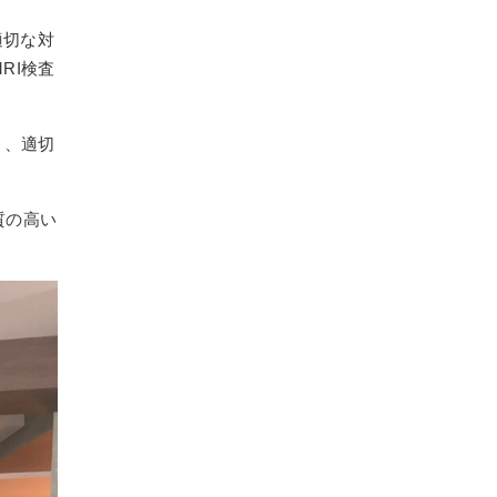
適切な対
RI検査
き、適切
質の高い