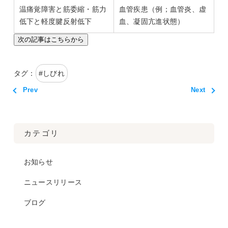
温痛覚障害と筋委縮・筋力
血管疾患（例；血管炎、虚
低下と軽度腱反射低下
血、凝固亢進状態）
次の記事はこちらから
タグ：
#
しびれ
Prev
Next
カテゴリ
お知らせ
ニュースリリース
ブログ