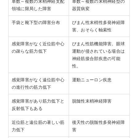
単数～複数の末梢神経支配
単数～複数の末梢神経型の
領域に限局した障害
器質病変
手袋と靴下型の障害分布
びまん性末梢性多発神経障
害、おそらく軸索性
感覚障害がなく近位筋中心
びまん性筋機能障害。眼球
の疎らな筋力低下
運動が侵されている場合は
神経筋接合部疾患の可能
性。
感覚障害がなく遠位筋中心
運動ニューロン疾患
の進行性の筋力低下
感覚障害があり筋力低下と
脱髄性末梢神経障害
反射低下もある
近位筋と遠位筋の著しい筋
後天性の脱髄性多発神経障
力低下
害