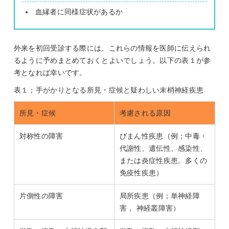
血縁者に同様症状があるか
外来を初回受診する際には、これらの情報を医師に伝えられ
るように予めまとめておくとよいでしょう。以下の表１が参
考となれば幸いです。
表１；手がかりとなる所見・症候と疑わしい末梢神経疾患
所見
・症候
考慮
される
原因
対称性の障害
びまん性疾患（例；中毒・
代謝性、遺伝性、感染性、
または炎症性疾患。多くの
免疫性疾患）
片側性の障害
局所疾患（例；単神経障
害， 神経叢障害）