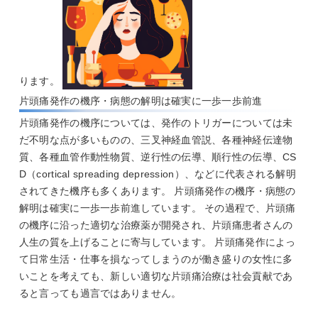
ります。
片頭痛発作の機序・病態の解明は確実に一歩一歩前進
片頭痛発作の機序については、発作のトリガーについては未
だ不明な点が多いものの、三叉神経血管説、各種神経伝達物
質、各種血管作動性物質、逆行性の伝導、順行性の伝導、CS
D（cortical spreading depression）、などに代表される解明
されてきた機序も多くあります。 片頭痛発作の機序・病態の
解明は確実に一歩一歩前進しています。 その過程で、片頭痛
の機序に沿った適切な治療薬が開発され、片頭痛患者さんの
人生の質を上げることに寄与しています。 片頭痛発作によっ
て日常生活・仕事を損なってしまうのが働き盛りの女性に多
いことを考えても、新しい適切な片頭痛治療は社会貢献であ
ると言っても過言ではありません。