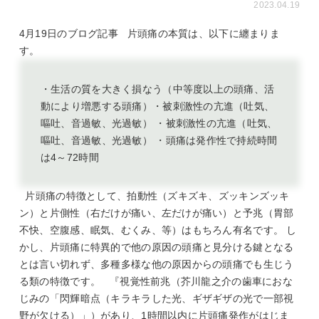
2023.04.19
4
月
19
日のブログ記事
片頭痛の本質は、以下に纏まりま
す。
・生活の質を大きく損なう（中等度以上の頭痛、活
動により増悪する頭痛）・被刺激性の亢進（吐気、
嘔吐、音過敏、光過敏） ・被刺激性の亢進（吐気、
嘔吐、音過敏、光過敏） ・頭痛は発作性で持続時間
は4～72時間
片頭痛の特徴として、
拍動性
（ズキズキ、ズッキンズッキ
ン）と
片側性
（右だけが痛い、左だけが痛い）と
予兆
（胃部
不快、空腹感、眠気、むくみ、等）はもちろん有名です。 し
かし、片頭痛に特異的で他の原因の頭痛と見分ける鍵となる
とは言い切れず、多種多様な他の原因からの頭痛でも生じう
る類の特徴です。 『
視覚性前兆
（芥川龍之介の歯車におな
じみの「
閃輝暗点
（キラキラした光、ギザギザの光で一部視
野が欠ける）」）があり、1時間以内に片頭痛発作がはじま