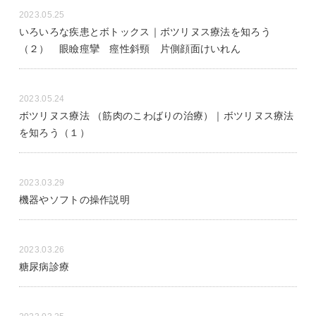
2023.05.25
いろいろな疾患とボトックス｜ボツリヌス療法を知ろう
（２） 眼瞼痙攣 痙性斜頸 片側顔面けいれん
2023.05.24
ボツリヌス療法 （筋肉のこわばりの治療）｜ボツリヌス療法
を知ろう（１）
2023.03.29
機器やソフトの操作説明
2023.03.26
糖尿病診療