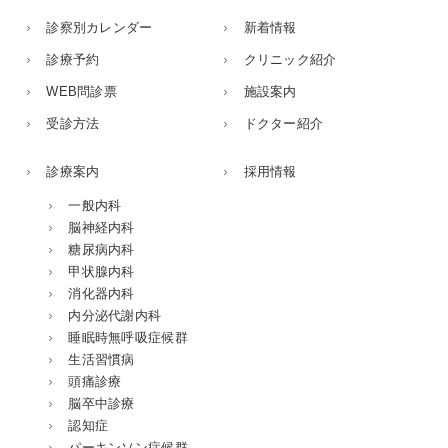
診察別カレンダー
新着情報
診療予約
クリニック紹介
WEB問診票
施設案内
受診方法
ドクター紹介
診療案内
採用情報
一般内科
脳神経内科
糖尿病内科
甲状腺内科
消化器内科
内分泌代謝内科
睡眠時無呼吸症候群
生活習慣病
頭痛診療
脳卒中診療
認知症
パーキンソン症候群