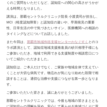
くのご質問をいただくなど、認知症への関心の高さがうかが
える時間となりました。
講演は、那覇セントラルクリニック院長 小渡貴司が担当し、
MCI（軽度認知障害）と認知症の違いや、早期発見の重要
性、日常生活の中で気づきたいサイン、医療機関への相談の
タイミングなどについてお話ししました。
また今回は、
那覇市地域包括支援センターかなぐすく
とのコ
ラボ講演として、認知症地域支援推進員の砂川侑理子様にも
ご参加いただき、地域で利用できる支援制度や相談窓口につ
いてご紹介いただきました。
認知症は、ご本人だけでなく、ご家族や地域全体で支えてい
くことが大切な病気です。物忘れが気になり始めた段階で相
談することは、適切な治療や支援につながる第一歩となりま
す。
ご参加いただいた皆さま、誠にありがとうございました。
那覇セントラルクリニックでは、今後も地域の皆さまととも
に認知症への理解を深め、安心して暮らせる地域づくりに貢